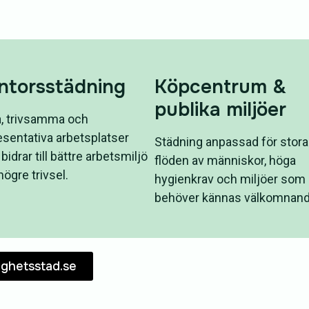
ntorsstädning
Köpcentrum &
publika miljöer
, trivsamma och
esentativa arbetsplatser
Städning anpassad för stora
idrar till bättre arbetsmiljö
flöden av människor, höga
ögre trivsel.
hygienkrav och miljöer som a
behöver kännas välkomnand
ghetsstad.se