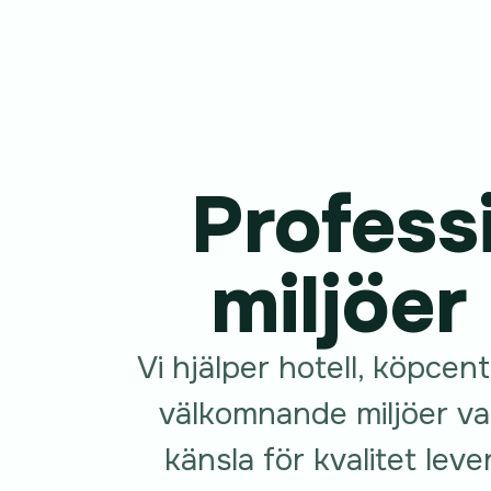
Profess
miljöer
Vi hjälper hotell, köpce
välkomnande miljöer va
känsla för kvalitet lev