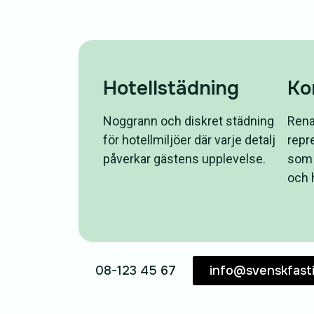
Hotellstädning
Ko
Noggrann och diskret städning
Rena
för hotellmiljöer där varje detalj
repr
påverkar gästens upplevelse.
som b
och h
08-123 45 67
info@svenskfasti